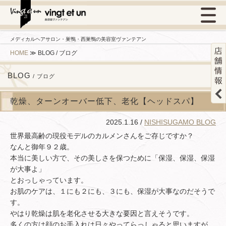
メディカルヘアサロン・巣鴨・西巣鴨の美容室ヴァンテアン
HOME
≫
BLOG / ブログ
BLOG
/ ブログ
乾燥、ターンオーバー低下、老化【ヘッドスパ】
2025.1.16 /
NISHISUGAMO BLOG
世界最高齢の現役モデルのカルメンさんをご存じですか？
なんと御年９２歳。
本当に美しい方で、その美しさを保つために「保湿、保湿、保湿
が大事よ」
とおっしゃっています。
お肌のケアは、１にも２にも、３にも、保湿が大事なのだそうで
す。
やはり乾燥は肌を老化させる大きな要因と言えそうです。
多くの方は顔のお手入れは日々やってらっしゃると思いますが、