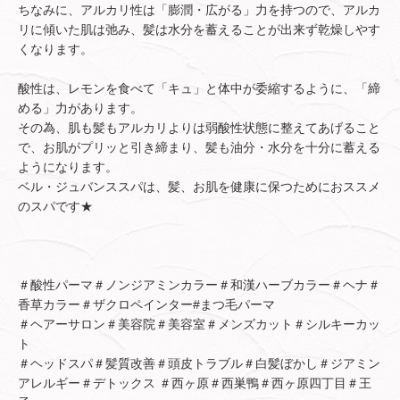
ちなみに、アルカリ性は「膨潤・広がる」力を持つので、アルカ
リに傾いた肌は弛み、髪は水分を蓄えることが出来ず乾燥しやす
くなります。
酸性は、レモンを食べて「キュ」と体中が委縮するように、「締
める」力があります。
その為、肌も髪もアルカリよりは弱酸性状態に整えてあげること
で、お肌がプリッと引き締まり、髪も油分・水分を十分に蓄える
ようになります。
ベル・ジュバンススパは、髪、お肌を健康に保つためにおススメ
のスパです★
＃酸性パーマ＃ノンジアミンカラー＃和漢ハーブカラー＃ヘナ＃
香草カラー＃ザクロペインター#まつ毛パーマ
＃ヘアーサロン＃美容院＃美容室＃メンズカット＃シルキーカッ
ト
＃ヘッドスパ＃髪質改善＃頭皮トラブル＃白髪ぼかし＃ジアミン
アレルギー＃デトックス ＃西ヶ原＃西巣鴨＃西ヶ原四丁目＃王