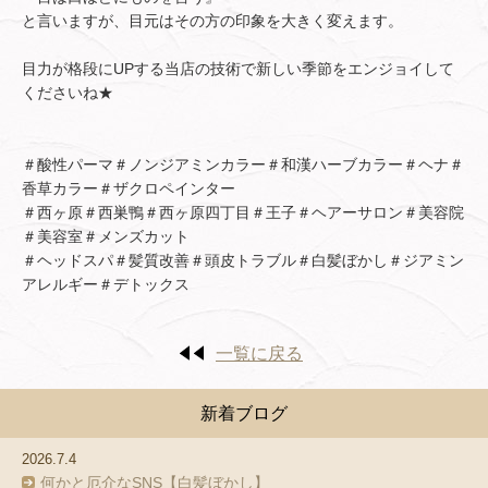
と言いますが、目元はその方の印象を大きく変えます。
目力が格段にUPする当店の技術で新しい季節をエンジョイして
くださいね★
＃酸性パーマ＃ノンジアミンカラー＃和漢ハーブカラー＃ヘナ＃
香草カラー＃ザクロペインター
＃西ヶ原＃西巣鴨＃西ヶ原四丁目＃王子＃ヘアーサロン＃美容院
＃美容室＃メンズカット
＃ヘッドスパ＃髪質改善＃頭皮トラブル＃白髪ぼかし＃ジアミン
アレルギー＃デトックス
一覧に戻る
新着ブログ
2026.7.4
何かと厄介なSNS【白髪ぼかし】